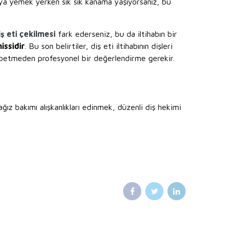
veya yemek yerken sık sık kanama yaşıyorsanız, bu
iş eti çekilmesi
fark ederseniz, bu da iltihabın bir
issidir
. Bu son belirtiler, diş eti iltihabının dişleri
ybetmeden profesyonel bir değerlendirme gerekir.
ağız bakımı alışkanlıkları edinmek, düzenli diş hekimi