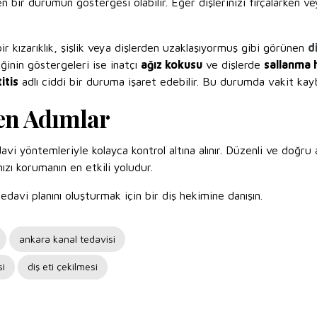
en bir durumun göstergesi olabilir. Eğer dişlerinizi fırçalarken 
ir kızarıklık, şişlik veya dişlerden uzaklaşıyormuş gibi görünen
d
iğinin göstergeleri ise inatçı
ağız kokusu
ve dişlerde
sallanma h
itis
adlı ciddi bir duruma işaret edebilir. Bu durumda vakit ka
ken Adımlar
avi yöntemleriyle kolayca kontrol altına alınır. Düzenli ve doğru 
nızı korumanın en etkili yoludur.
avi planını oluşturmak için bir diş hekimine danışın.
ankara kanal tedavisi
si
diş eti çekilmesi