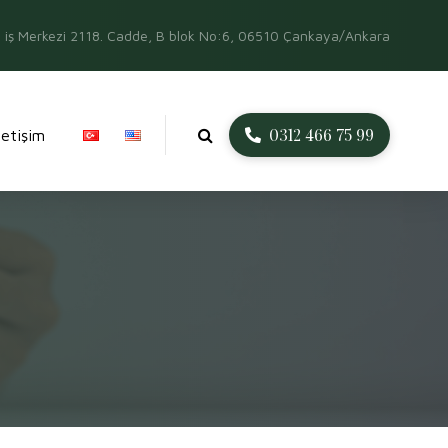
iş Merkezi 2118. Cadde, B blok No:6, 06510 Çankaya/Ankara
0312 466 75 99
İletişim