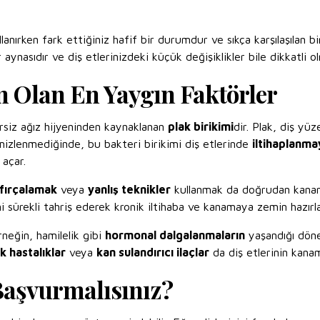
llanırken fark ettiğiniz hafif bir durumdur ve sıkça karşılaşılan bi
r aynasıdır ve diş etlerinizdeki küçük değişiklikler bile dikkatli ol
 Olan En Yaygın Faktörler
ersiz ağız hijyeninden kaynaklanan
plak birikimi
dir. Plak, diş yü
mizlenmediğinde, bu bakteri birikimi diş etlerinde
iltihaplanma
 açar.
 fırçalamak
veya
yanlış teknikler
kullanmak da doğrudan kanama
i sürekli tahriş ederek kronik iltihaba ve kanamaya zemin hazırla
rneğin, hamilelik gibi
hormonal dalgalanmaların
yaşandığı döne
k hastalıklar
veya
kan sulandırıcı ilaçlar
da diş etlerinin kanama
aşvurmalısınız?