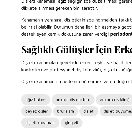
Diş eti kanaması, ağız sağlığınızda düzeltilmesi gerek
dikkate alınması gereken bir işarettir.
Kanamanın yanı sıra, diş etlerinizde normalden farklı b
belirtisi olabilir. Durumun daha ileri bir aşamaya geçt
destekleyen kemik dokusuna zarar verdiği
periodont
Sağlıklı Gülüşler İçin Er
Diş eti kanamaları genellikle erken teşhis ve basit ted
kontrolleri ve profesyonel diş temizliği, diş eti sağlığı
Diş eti kanamanızın nedenini öğrenmek ve en doğru ted
ağız bakımı
ankara diş doktoru
ankara diş kliniği
beyaz dişler
bruksizm
diş eti
diş eti büyüme
diş eti kanaması
gingivit