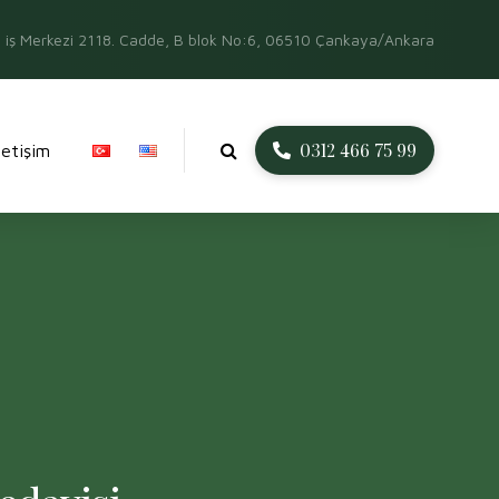
iş Merkezi 2118. Cadde, B blok No:6, 06510 Çankaya/Ankara
0312 466 75 99
İletişim