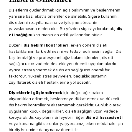
Diş etlerini güçlendirmek için ağız bakımının ve beslenmenin
yanı sıra bazı ekstra önlemler de alınabilir. Sigara kullanımı,
diş etlerinin zayıflamasına ve iyileşme sürecinin
yavaşlamasına neden olur. Bu yüzden sigarayı bırakmak,
diş
eti sağlığını
korumanın en etkili yollarından biridir.
Düzenli
diş hekimi kontrolleri
, erken dönem diş eti
hastalıklarının fark edilmesini ve tedavi edilmesini sağlar. Diş
taşı temizliği ve profesyonel ağız bakımı işlemleri, diş eti
sağlığını uzun vadede destekleyen önemli uygulamalardır.
Ayrıca stresi yönetmek de diş eti sağlığı için önemli bir
faktördür. Yüksek stres seviyeleri, bağışıklık sistemini
zayıflatarak diş eti hastalıklarına yol açabilir.
Diş etlerini güçlendirmek
için doğru ağız bakım
alışkanlıkları edinmek, beslenmeye dikkat etmek ve düzenli
diş hekimi kontrollerini aksatmamak gereklidir. Günlük olarak
uygulanan küçük değişiklikler, diş eti sağlığını uzun vadede
koruyarak diş kayıplarını önleyebilir. Eğer
diş eti hassasiyeti
veya kanama gibi sorunlar yaşıyorsanız, erken müdahale için
bir diş hekimine danışmanız önemlidir.