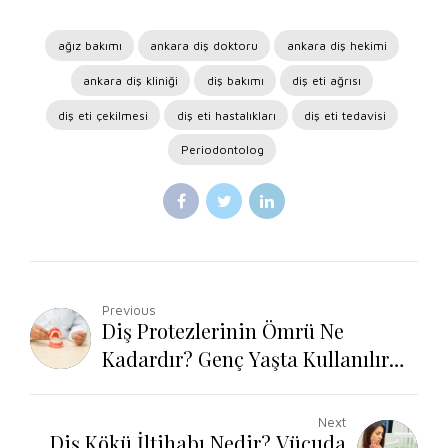
ağız bakımı
ankara diş doktoru
ankara diş hekimi
ankara diş kliniği
diş bakımı
diş eti ağrısı
diş eti çekilmesi
diş eti hastalıkları
diş eti tedavisi
Periodontolog
Previous
Diş Protezlerinin Ömrü Ne
Kadardır? Genç Yaşta Kullanılır
mı?
Next
Diş Kökü İltihabı Nedir? Vücuda