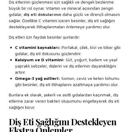
Diş etlerinin güçlenmesi için sağlıklı ve dengeli beslenme
büyük bir rol oynar. Vitamin ve mineral açısından zengin
gıdalar,
diş eti dokularının
daha güçlü ve dirençli olmasını
sağlar. Özellikle C vitamini içeren besinler, diş eti sağlığını
destekleyerek iltihaplanmaları önlemeye yardımcı olur.
Diş etleri için faydalı besinler şunlardır:
C vitamini kaynakları:
Portakal, çilek, kivi ve biber gibi
gıdalar, diş eti dokusunu güçlendirir.
Kalsiyum ve D vitamini:
Süt, yoğurt, badem ve yeşil
yapraklı sebzeler, dişlerin ve diş etlerinin dayanıklılığını
artırır.
Omega-3 yağ asitleri:
Somon, ceviz ve keten tohumu
gibi besinler, diş eti iltihaplarını azaltmaya yardımcı olur.
Bunlara ek olarak, şekerli ve asitli gıdalardan kaçınmak, diş
etlerine zarar veren bakteri oluşumunu engelleyerek diş eti
sağlığını korur.
Diş Eti Sağlığını Destekleyen
Ekstra Önlemler