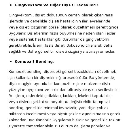
Gingivektomi ve Diğer Diş Eti Tedavileri:
Gingivektomi, diş eti dokusunun cerrahi olarak çıkarılması
işlemidir ve genellikle diş eti hastalığının ileri evrelerinde
veya diş eti çizgisinin görsel olarak düzeltilmesi gerektiğinde
uygulanır. Diş etlerinin fazla büyümesine neden olan ilaçlar
veya sistemik hastalıklar gibi durumlar da gingivektomi
gerektirebilir. İşlem, fazla diş eti dokusunu çıkararak daha
sağlıklı ve daha görsel bir diş eti çizgisi yaratmayı amaçlar.
Kompozit Bonding:
Kompozit bonding, dişlerdeki görsel bozuklukları düzeltmek
için kullanılan bir diş hekimliği prosedürüdür. Bu yöntemde,
dişin rengiyle uyumlu bir kompozit reçine malzeme dişin
yüzeyine uygulanır ve ardından ultraviyole ışıkla sertleştirilir.
Bu işlem, dişlerdeki çatlakları, kırıkları, lekeleri kapatabilir
veya dişlerin şeklini ve boyutunu değiştirebilir. Kompozit
bonding, genellikle minimal invazivdir, yani dişin çok az
miktarda inceltilmesi veya hiçbir şekilde aşındırılmasına gerek
kalmadan uygulanabilir. Uygulama hızlıdır ve genellikle tek bir
ziyarette tamamlanabilir. Bu durum da işlemi popüler ve