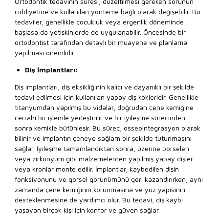
Ortodontik tedavinin süresi, düzeltilmesi gereken sorunun
ciddiyetine ve kullanılan yönteme bağlı olarak değişebilir. Bu
tedaviler, genellikle çocukluk veya ergenlik döneminde
başlasa da yetişkinlerde de uygulanabilir. Öncesinde bir
ortodontist tarafından detaylı bir muayene ve planlama
yapılması önemlidir.
Diş İmplantları:
Diş implantları, diş eksikliğinin kalıcı ve dayanıklı bir şekilde
tedavi edilmesi için kullanılan yapay diş kökleridir. Genellikle
titanyumdan yapılmış bu vidalar, doğrudan çene kemiğine
cerrahi bir işlemle yerleştirilir ve bir iyileşme sürecinden
sonra kemikle bütünleşir. Bu süreç, osseointegrasyon olarak
bilinir ve implantın çeneye sağlam bir şekilde tutunmasını
sağlar. İyileşme tamamlandıktan sonra, üzerine porselen
veya zirkonyum gibi malzemelerden yapılmış yapay dişler
veya kronlar monte edilir. İmplantlar, kaybedilen dişin
fonksiyonunu ve görsel görünümünü geri kazandırırken, aynı
zamanda çene kemiğinin korunmasına ve yüz yapısının
desteklenmesine de yardımcı olur. Bu tedavi, diş kaybı
yaşayan birçok kişi için konfor ve güven sağlar.