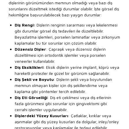
dişlerinin görünümünden memnun olmadığı veya bazı diş
sorunlarını düzeltmek istediği durumlar olabilir. İşte görsel diş
hekimliğine başvurulabilecek bazı yaygın durumlar:
Diş Rengi:
Dişlerin renginin sararması veya lekelenmesi
gibi durumlar görsel diş tedavileri ile düzeltilebilir.
Beyazlatma işlemleri, porselen laminatlar veya zirkonyum
kaplamalar bu tür sorunlar için çözüm olabilir.
Düzensiz Dişler
: Çapraşık veya düzensiz dişlerin
düzeltilmesi için ortodontik işlemler veya porselen
veneerler kullanılabilir.
Diş Eksiklikleri
: Eksik dişlerin yerine implant, köprü veya
hareketli protezler ile güzel bir görünüm sağlanabilir.
Diş Şekli ve Boyutu
: Dişlerin şekli veya boyutundan
memnun olmayan kişiler için diş şekillendirme veya
kaplama gibi yöntemler tercih edilebilir.
Diş Eti Görselliği
: Diş eti çekilmesi veya diş etlerinin
fazla görünmesi gibi sorunlar için gingivektomi gibi
cerrahi işlemler uygulanabilir.
Dişlerdeki Yüzey Kusurları
: Çatlaklar, kırıklar veya
aşınmalar gibi diş yüzey kusurları da dolgular, inley/onley
restorasyonlar veya kaplamalar ile tedavi edilebilir.