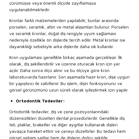
çürümüşse veya önemli ölçüde zayıflamışsa
uygulanabilmektedir.
Kronlar farklı malzemelerden yapılabilir, bunlar arasında:
porselen, seramik, altın ve metal alaşımları bulunur. Porselen
ve seramik kronlar, doğal diş rengiyle uyum sağlaması
nedeniyle özellikle ön dişlerde tercih edilir. Metal kronlar ise
dayanıklılığı sebebiyle arka dişlerde daha sık kullanılır.
Kron uygulaması genellikle birkaç aşamada gerçekleşir. İlk
olarak, diş şekillendirilir ve üzerine oturacak kron için yer
açılır. Daha sonra ölçü alınır ve bu ölçüye göre kron
laboratuvarda hazırlanır. Son aşamada hazır kron, dişe uygun
bir yapıştırıcı ile sabitlenir. Bu işlem, dişin fonksiyonunu ve
görsel görünümünü uzun süreli olarak iyileştirmek için yapılır.
Ortodontik Tedaviler:
Ortodontik tedaviler, diş ve çene pozisyonlarındaki
düzensizlikleri düzelten dental prosedürlerdir. Genellikle diş
teli, plaklar, braketler ve diğer aygıtlar kullanarak dişleri
yavaşça hareket ettirir ve çeneyi düzeltirler. Bu tedavi hem
görsel gelişim sağlar hem de dişlerin doğru şekilde