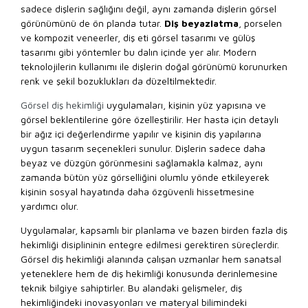
sadece dişlerin sağlığını değil, aynı zamanda dişlerin görsel
görünümünü de ön planda tutar.
Diş beyazlatma
, porselen
ve kompozit veneerler, diş eti görsel tasarımı ve gülüş
tasarımı gibi yöntemler bu dalın içinde yer alır. Modern
teknolojilerin kullanımı ile dişlerin doğal görünümü korunurken
renk ve şekil bozuklukları da düzeltilmektedir.
Görsel diş hekimliği
uygulamaları, kişinin yüz yapısına ve
görsel beklentilerine göre özelleştirilir. Her hasta için detaylı
bir ağız içi değerlendirme yapılır ve kişinin diş yapılarına
uygun tasarım seçenekleri sunulur. Dişlerin sadece daha
beyaz ve düzgün görünmesini sağlamakla kalmaz, aynı
zamanda bütün yüz görselliğini olumlu yönde etkileyerek
kişinin sosyal hayatında daha özgüvenli hissetmesine
yardımcı olur.
Uygulamalar, kapsamlı bir planlama ve bazen birden fazla diş
hekimliği disiplininin entegre edilmesi gerektiren süreçlerdir.
Görsel diş hekimliği alanında çalışan uzmanlar hem sanatsal
yeteneklere hem de diş hekimliği konusunda derinlemesine
teknik bilgiye sahiptirler. Bu alandaki gelişmeler, diş
hekimliğindeki inovasyonları ve materyal bilimindeki