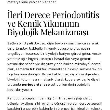
materyallerle yeniden var eder.
İleri Derece Periodontitis
ve Kemik Yıkımının
Biyolojik Mekanizması
Sağlıklı bir diş eti dokusu, dişin boyun kısmını sıkıca sararak
dış ortamdaki bakterilerin kemik dokusuna ulaşmasını
engelleyen kusursuz bir biyolojik bariyer görevi görür. Ancak
yetersiz ağız hijyeni, sistemik hastalıklar veya genetik
yatkınlıklar sebebiyle diş yüzeyinde biriken mikrobiyal dental
plak, zamanla tükürükteki minerallerle birleşip sertleşerek diş
taşı formuna dönüşür. Bu sert eklentiler, diş etinin dişe olan
biyolojik tutunmasını mekanik olarak kopararak diş ile diş eti
arasında
periodontal cep
adı verilen derin patolojik
boşluklar yaratır.
Periodontal ceplerin derinliği 5 milimetreyi aştığında bu
bölgeler oksijensiz bir ortama dönüşür ve son derece agresif
karakterli anaerobik bakterilerin üremesi için ideal bir kuluçka