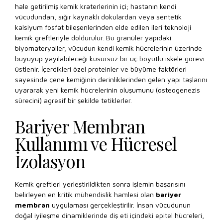
hale getirilmiş kemik kraterlerinin içi; hastanın kendi
vücudundan, sığır kaynaklı dokulardan veya sentetik
kalsiyum fosfat bileşenlerinden elde edilen ileri teknoloji
kemik greftleriyle doldurulur. Bu granüler yapıdaki
biyomateryaller, vücudun kendi kemik hücrelerinin üzerinde
büyüyüp yayılabileceği kusursuz bir üç boyutlu iskele görevi
üstlenir. İçerdikleri özel proteinler ve büyüme faktörleri
sayesinde çene kemiğinin derinliklerinden gelen yapı taşlarını
uyararak yeni kemik hücrelerinin oluşumunu (osteogenezis
sürecini) agresif bir şekilde tetiklerler.
Bariyer Membran
Kullanımı ve Hücresel
İzolasyon
Kemik greftleri yerleştirildikten sonra işlemin başarısını
belirleyen en kritik mühendislik hamlesi olan
bariyer
membran
uygulaması gerçekleştirilir. İnsan vücudunun
doğal iyileşme dinamiklerinde diş eti içindeki epitel hücreleri,