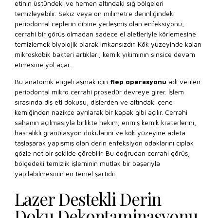
etinin üstündeki ve hemen altındaki sığ bölgeleri
temizleyebilir. Sekiz veya on milimetre derinliğindeki
periodontal ceplerin dibine yerleşmiş olan enfeksiyonu,
cerrahi bir görüş olmadan sadece el aletleriyle körlemesine
temizlemek biyolojik olarak imkansızdır. Kök yüzeyinde kalan
mikroskobik bakteri artıkları, kemik yıkımının sinsice devam
etmesine yol açar.
Bu anatomik engeli aşmak için
flep operasyonu
adı verilen
periodontal mikro cerrahi prosedür devreye girer. İşlem
sırasında diş eti dokusu, dişlerden ve altındaki çene
kemiğinden nazikçe ayrılarak bir kapak gibi açılır. Cerrahi
sahanın açılmasıyla birlikte hekim; erimiş kemik kraterlerini,
hastalıklı granülasyon dokularını ve kök yüzeyine adeta
taşlaşarak yapışmış olan derin enfeksiyon odaklarını çıplak
gözle net bir şekilde görebilir. Bu doğrudan cerrahi görüş,
bölgedeki temizlik işleminin mutlak bir başarıyla
yapılabilmesinin en temel şartıdır.
Lazer Destekli Derin
Doku Dekontaminasyonu