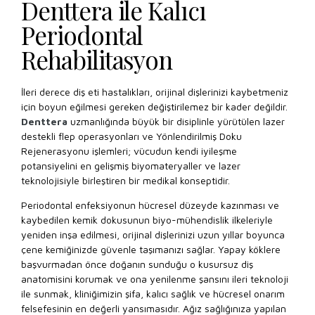
Denttera ile Kalıcı
Periodontal
Rehabilitasyon
İleri derece diş eti hastalıkları, orijinal dişlerinizi kaybetmeniz
için boyun eğilmesi gereken değiştirilemez bir kader değildir.
Denttera
uzmanlığında büyük bir disiplinle yürütülen lazer
destekli flep operasyonları ve Yönlendirilmiş Doku
Rejenerasyonu işlemleri; vücudun kendi iyileşme
potansiyelini en gelişmiş biyomateryaller ve lazer
teknolojisiyle birleştiren bir medikal konseptidir.
Periodontal enfeksiyonun hücresel düzeyde kazınması ve
kaybedilen kemik dokusunun biyo-mühendislik ilkeleriyle
yeniden inşa edilmesi, orijinal dişlerinizi uzun yıllar boyunca
çene kemiğinizde güvenle taşımanızı sağlar. Yapay köklere
başvurmadan önce doğanın sunduğu o kusursuz diş
anatomisini korumak ve ona yenilenme şansını ileri teknoloji
ile sunmak, kliniğimizin şifa, kalıcı sağlık ve hücresel onarım
felsefesinin en değerli yansımasıdır. Ağız sağlığınıza yapılan