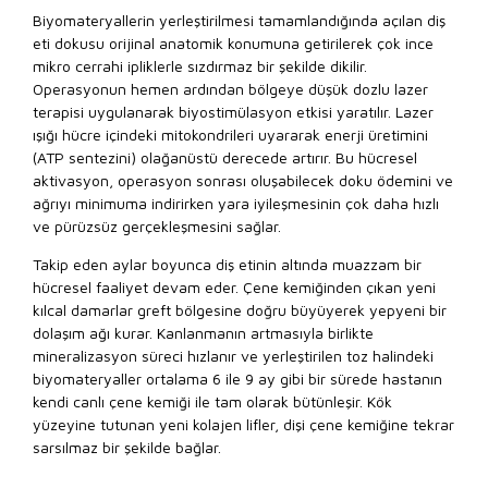
Biyomateryallerin yerleştirilmesi tamamlandığında açılan diş
eti dokusu orijinal anatomik konumuna getirilerek çok ince
mikro cerrahi ipliklerle sızdırmaz bir şekilde dikilir.
Operasyonun hemen ardından bölgeye düşük dozlu lazer
terapisi uygulanarak biyostimülasyon etkisi yaratılır. Lazer
ışığı hücre içindeki mitokondrileri uyararak enerji üretimini
(ATP sentezini) olağanüstü derecede artırır. Bu hücresel
aktivasyon, operasyon sonrası oluşabilecek doku ödemini ve
ağrıyı minimuma indirirken yara iyileşmesinin çok daha hızlı
ve pürüzsüz gerçekleşmesini sağlar.
Takip eden aylar boyunca diş etinin altında muazzam bir
hücresel faaliyet devam eder. Çene kemiğinden çıkan yeni
kılcal damarlar greft bölgesine doğru büyüyerek yepyeni bir
dolaşım ağı kurar. Kanlanmanın artmasıyla birlikte
mineralizasyon süreci hızlanır ve yerleştirilen toz halindeki
biyomateryaller ortalama 6 ile 9 ay gibi bir sürede hastanın
kendi canlı çene kemiği ile tam olarak bütünleşir. Kök
yüzeyine tutunan yeni kolajen lifler, dişi çene kemiğine tekrar
sarsılmaz bir şekilde bağlar.