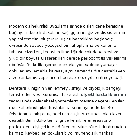
Modern diş hekimliği uygulamalarında dişleri çene kemiğine
bağlayan destek dokuların sağlığı, tüm ağız ve diş sisteminin
yapısal temelini oluşturur. Diş eti hastalıkları başlangıç
evresinde sadece yüzeysel bir iltihaplanma ve kanama
tablosu çizerken, tedavi edilmediğinde çok daha sinsi ve
yıkıcı bir boyuta ulaşarak ileri derece periodontitis vakalarına
dönüşür. Bu kritik aşamada enfeksiyon sadece yumuşak
dokuları etkilemekle kalmaz, aynı zamanda dişi destekleyen
alveolar kemik yapısını da hücresel düzeyde eritmeye başlar.
Denttera kliniğinin yenilenmeyi, şifayı ve biyolojik dengeyi
temsil eden yeşil kurumsal felsefesi;
diş eti hastalıklarının
tedavisinde geleneksel yöntemlerin ötesine geçerek en ileri
medikal teknolojileri hastalarına sunmayı hedefler. Bu
felsefenin klinik pratiğindeki en güçlü yansıması olan lazer
destekli derin doku temizliği ve kemik rejenerasyonu
protokolleri, dişi çekime götüren bu yıkıcı süreci durdurmakla
kalmaz, kaybedilen dokuları biyo-mühendislik harikası