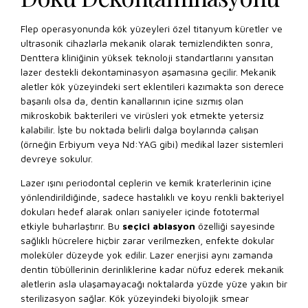
Flep operasyonunda kök yüzeyleri özel titanyum küretler ve
ultrasonik cihazlarla mekanik olarak temizlendikten sonra,
Denttera kliniğinin yüksek teknoloji standartlarını yansıtan
lazer destekli dekontaminasyon aşamasına geçilir. Mekanik
aletler kök yüzeyindeki sert eklentileri kazımakta son derece
başarılı olsa da, dentin kanallarının içine sızmış olan
mikroskobik bakterileri ve virüsleri yok etmekte yetersiz
kalabilir. İşte bu noktada belirli dalga boylarında çalışan
(örneğin Erbiyum veya Nd:YAG gibi) medikal lazer sistemleri
devreye sokulur.
Lazer ışını periodontal ceplerin ve kemik kraterlerinin içine
yönlendirildiğinde, sadece hastalıklı ve koyu renkli bakteriyel
dokuları hedef alarak onları saniyeler içinde fototermal
etkiyle buharlaştırır. Bu
seçici ablasyon
özelliği sayesinde
sağlıklı hücrelere hiçbir zarar verilmezken, enfekte dokular
moleküler düzeyde yok edilir. Lazer enerjisi aynı zamanda
dentin tübüllerinin derinliklerine kadar nüfuz ederek mekanik
aletlerin asla ulaşamayacağı noktalarda yüzde yüze yakın bir
sterilizasyon sağlar. Kök yüzeyindeki biyolojik smear