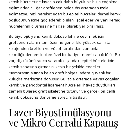
kemik hücrelerine kıyasla çok daha büyük bir hızla çoğalma
eğilimindedir. Eğer greftlenen bölge dış ortamdan izole
edilmezse, hızlı hareket eden bu epitel hücreleri derhal kemik
boşluğunun içine göç ederek o alanı işgal eder ve yeni kemik
hücrelerinin oluşmasına fiziksel olarak yer bırakmaz.
Bu biyolojik yarışı kemik dokusu lehine çevirmek için
greftlenen alanın tam üzerine genellikle yüksek saflıkta
kolajenden üretilen ve vücut tarafından zamanla
kendiliğinden emilebilen özel bir bariyer membran örtülür. Bu
zar, diş kökünü sıkıca sararak dışarıdaki epitel hücrelerinin
kemik sahasına girmesini kesin bir şekilde engeller.
Membranın altında kalan greft bölgesi adeta güvenli bir
kuluçka merkezine dönüşür. Bu izole ortamda yavaş çoğalan
kemik ve periodontal ligament hücreleri ihtiyaç duydukları
zamanı bularak greft iskeletine tutunur ve gerçek bir canlı
kemik dokusuna dönüşme sürecini başlatır.
Lazer Biyostimülasyonu
ve Mikro Cerrahi Kapanış