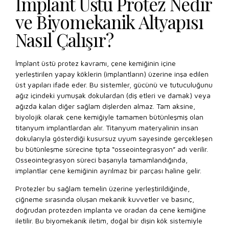
İmplant Üstü Protez Nedir
ve Biyomekanik Altyapısı
Nasıl Çalışır?
İmplant üstü protez kavramı, çene kemiğinin içine
yerleştirilen yapay köklerin (implantların) üzerine inşa edilen
üst yapıları ifade eder. Bu sistemler, gücünü ve tutuculuğunu
ağız içindeki yumuşak dokulardan (diş etleri ve damak) veya
ağızda kalan diğer sağlam dişlerden almaz. Tam aksine,
biyolojik olarak çene kemiğiyle tamamen bütünleşmiş olan
titanyum implantlardan alır. Titanyum materyalinin insan
dokularıyla gösterdiği kusursuz uyum sayesinde gerçekleşen
bu bütünleşme sürecine tıpta “osseointegrasyon” adı verilir.
Osseointegrasyon süreci başarıyla tamamlandığında,
implantlar çene kemiğinin ayrılmaz bir parçası haline gelir.
Protezler bu sağlam temelin üzerine yerleştirildiğinde,
çiğneme sırasında oluşan mekanik kuvvetler ve basınç,
doğrudan protezden implanta ve oradan da çene kemiğine
iletilir. Bu biyomekanik iletim, doğal bir dişin kök sistemiyle