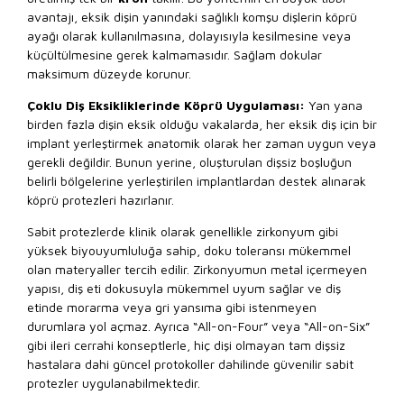
avantajı, eksik dişin yanındaki sağlıklı komşu dişlerin köprü
ayağı olarak kullanılmasına, dolayısıyla kesilmesine veya
küçültülmesine gerek kalmamasıdır. Sağlam dokular
maksimum düzeyde korunur.
Çoklu Diş Eksikliklerinde Köprü Uygulaması:
Yan yana
birden fazla dişin eksik olduğu vakalarda, her eksik diş için bir
implant yerleştirmek anatomik olarak her zaman uygun veya
gerekli değildir. Bunun yerine, oluşturulan dişsiz boşluğun
belirli bölgelerine yerleştirilen implantlardan destek alınarak
köprü protezleri hazırlanır.
Sabit protezlerde klinik olarak genellikle zirkonyum gibi
yüksek biyouyumluluğa sahip, doku toleransı mükemmel
olan materyaller tercih edilir. Zirkonyumun metal içermeyen
yapısı, diş eti dokusuyla mükemmel uyum sağlar ve diş
etinde morarma veya gri yansıma gibi istenmeyen
durumlara yol açmaz. Ayrıca “All-on-Four” veya “All-on-Six”
gibi ileri cerrahi konseptlerle, hiç dişi olmayan tam dişsiz
hastalara dahi güncel protokoller dahilinde güvenilir sabit
protezler uygulanabilmektedir.