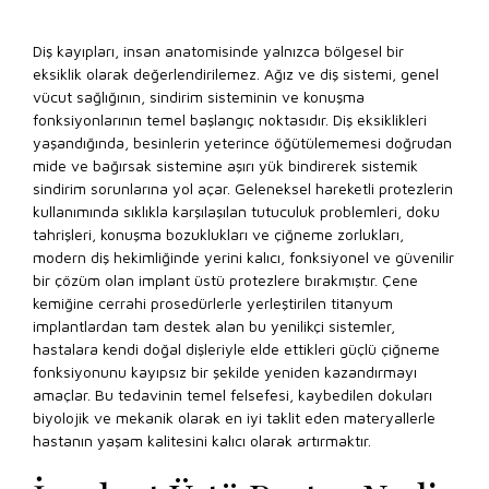
Diş kayıpları, insan anatomisinde yalnızca bölgesel bir
eksiklik olarak değerlendirilemez. Ağız ve diş sistemi, genel
vücut sağlığının, sindirim sisteminin ve konuşma
fonksiyonlarının temel başlangıç noktasıdır. Diş eksiklikleri
yaşandığında, besinlerin yeterince öğütülememesi doğrudan
mide ve bağırsak sistemine aşırı yük bindirerek sistemik
sindirim sorunlarına yol açar. Geleneksel hareketli protezlerin
kullanımında sıklıkla karşılaşılan tutuculuk problemleri, doku
tahrişleri, konuşma bozuklukları ve çiğneme zorlukları,
modern diş hekimliğinde yerini kalıcı, fonksiyonel ve güvenilir
bir çözüm olan implant üstü protezlere bırakmıştır. Çene
kemiğine cerrahi prosedürlerle yerleştirilen titanyum
implantlardan tam destek alan bu yenilikçi sistemler,
hastalara kendi doğal dişleriyle elde ettikleri güçlü çiğneme
fonksiyonunu kayıpsız bir şekilde yeniden kazandırmayı
amaçlar. Bu tedavinin temel felsefesi, kaybedilen dokuları
biyolojik ve mekanik olarak en iyi taklit eden materyallerle
hastanın yaşam kalitesini kalıcı olarak artırmaktır.