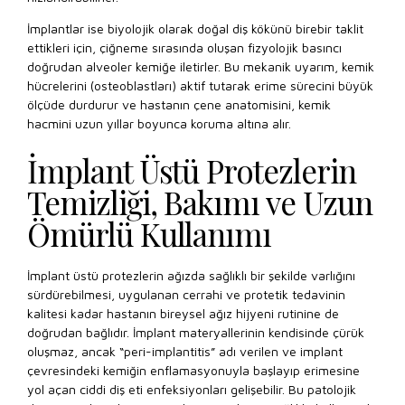
İmplantlar ise biyolojik olarak doğal diş kökünü birebir taklit
ettikleri için, çiğneme sırasında oluşan fizyolojik basıncı
doğrudan alveoler kemiğe iletirler. Bu mekanik uyarım, kemik
hücrelerini (osteoblastları) aktif tutarak erime sürecini büyük
ölçüde durdurur ve hastanın çene anatomisini, kemik
hacmini uzun yıllar boyunca koruma altına alır.
İmplant Üstü Protezlerin
Temizliği, Bakımı ve Uzun
Ömürlü Kullanımı
İmplant üstü protezlerin ağızda sağlıklı bir şekilde varlığını
sürdürebilmesi, uygulanan cerrahi ve protetik tedavinin
kalitesi kadar hastanın bireysel ağız hijyeni rutinine de
doğrudan bağlıdır. İmplant materyallerinin kendisinde çürük
oluşmaz, ancak “peri-implantitis” adı verilen ve implant
çevresindeki kemiğin enflamasyonuyla başlayıp erimesine
yol açan ciddi diş eti enfeksiyonları gelişebilir. Bu patolojik