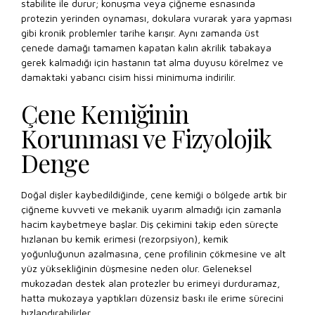
stabilite ile durur; konuşma veya çiğneme esnasında
protezin yerinden oynaması, dokulara vurarak yara yapması
gibi kronik problemler tarihe karışır. Aynı zamanda üst
çenede damağı tamamen kapatan kalın akrilik tabakaya
gerek kalmadığı için hastanın tat alma duyusu körelmez ve
damaktaki yabancı cisim hissi minimuma indirilir.
Çene Kemiğinin
Korunması ve Fizyolojik
Denge
Doğal dişler kaybedildiğinde, çene kemiği o bölgede artık bir
çiğneme kuvveti ve mekanik uyarım almadığı için zamanla
hacim kaybetmeye başlar. Diş çekimini takip eden süreçte
hızlanan bu kemik erimesi (rezorpsiyon), kemik
yoğunluğunun azalmasına, çene profilinin çökmesine ve alt
yüz yüksekliğinin düşmesine neden olur. Geleneksel
mukozadan destek alan protezler bu erimeyi durduramaz,
hatta mukozaya yaptıkları düzensiz baskı ile erime sürecini
hızlandırabilirler.