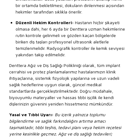
bir ortamda bekletilmesi, dokuların dinlenmesi açısından
hekimler tarafından sıklıkla önerilir.
Düzenli Hekim Kontrolleri:
Hastanın hiçbir şikayeti
olmasa dahi, her 6 ayda bir Denttera uzman hekimlerine
rutin kontrole gelinmeli ve gözden kaçan bölgelerde
biriken diş taşları profesyonel ultrasonik aletlerle
temizlenmelidir. Radyografik kontroller ile kemik seviyesi
yakından takip edilmelidir.
Denttera Ağız ve Diş Sağlığı Polikliniği olarak, tüm implant
cerrahisi ve protez planlamalarımız hastalarımızın klinik
ihtiyaçlarına, sistemik fizyolojik yapılarına ve uzun vadeli
sağlık hedeflerine uygun olarak, güncel medikal
standartlarda gerçekleştirilmektedir. Doğru müdahale,
biyouyumlu materyaller ve hassas tıbbi işçilik ile kendi
dişlerinizin güvenini yeniden hissetmeniz mümkündür.
Yasal ve Tıbbi Uyarı:
Bu içerik yalnızca toplumu
bilgilendirme ve sağlık farkındalığını artırma amacı
taşımaktadır, tıbbi teşhis, tedavi planı veya hekim reçetesi
yerine kesinlikle geçmez. Ağız ve diş sağlığı tedavileri;