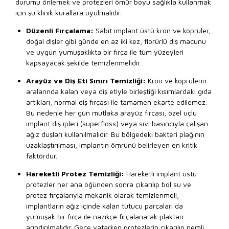
durumu önlemek ve protezleri ömür boyu sağlıkla kullanmak
için şu klinik kurallara uyulmalıdır:
Düzenli Fırçalama:
Sabit implant üstü kron ve köprüler,
doğal dişler gibi günde en az iki kez, florürlü diş macunu
ve uygun yumuşaklıkta bir fırça ile tüm yüzeyleri
kapsayacak şekilde temizlenmelidir.
Arayüz ve Diş Eti Sınırı Temizliği:
Kron ve köprülerin
aralarında kalan veya diş etiyle birleştiği kısımlardaki gıda
artıkları, normal diş fırçası ile tamamen ekarte edilemez.
Bu nedenle her gün mutlaka arayüz fırçası, özel uçlu
implant diş ipleri (superfloss) veya sıvı basıncıyla çalışan
ağız duşları kullanılmalıdır. Bu bölgedeki bakteri plağının
uzaklaştırılması, implantın ömrünü belirleyen en kritik
faktördür.
Hareketli Protez Temizliği:
Hareketli implant üstü
protezler her ana öğünden sonra çıkarılıp bol su ve
protez fırçalarıyla mekanik olarak temizlenmeli,
implantların ağız içinde kalan tutucu parçaları da
yumuşak bir fırça ile nazikçe fırçalanarak plaktan
arındırılmalıdır. Gece yatarken protezlerin çıkarılıp nemli