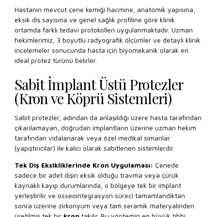
Hastanın mevcut çene kemiği hacmine, anatomik yapısına,
eksik diş sayısına ve genel sağlık profiline göre klinik
ortamda farklı tedavi protokolleri uygulanmaktadır. Uzman
hekimlerimiz, 3 boyutlu radyografik ölçümler ve detaylı klinik
incelemeler sonucunda hasta için biyomekanik olarak en
ideal protez türünü belirler.
Sabit İmplant Üstü Protezler
(Kron ve Köprü Sistemleri)
Sabit protezler, adından da anlaşıldığı üzere hasta tarafından
çıkarılamayan, doğrudan implantların üzerine uzman hekim
tarafından vidalanarak veya özel medikal simanlar
(yapıştırıcılar) ile kalıcı olarak sabitlenen sistemlerdir.
Tek Diş Eksikliklerinde Kron Uygulaması:
Çenede
sadece bir adet dişin eksik olduğu travma veya çürük
kaynaklı kayıp durumlarında, o bölgeye tek bir implant
yerleştirilir ve osseointegrasyon süreci tamamlandıktan
sonra üzerine zirkonyum veya tam seramik materyalinden
üretilmiş tek bir
kron
takılır. Bu yöntemin en büyük tıbbi