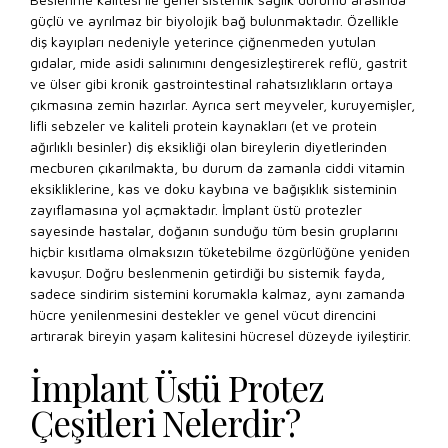
güçlü ve ayrılmaz bir biyolojik bağ bulunmaktadır. Özellikle
diş kayıpları nedeniyle yeterince çiğnenmeden yutulan
gıdalar, mide asidi salınımını dengesizleştirerek reflü, gastrit
ve ülser gibi kronik gastrointestinal rahatsızlıkların ortaya
çıkmasına zemin hazırlar. Ayrıca sert meyveler, kuruyemişler,
lifli sebzeler ve kaliteli protein kaynakları (et ve protein
ağırlıklı besinler) diş eksikliği olan bireylerin diyetlerinden
mecburen çıkarılmakta, bu durum da zamanla ciddi vitamin
eksikliklerine, kas ve doku kaybına ve bağışıklık sisteminin
zayıflamasına yol açmaktadır. İmplant üstü protezler
sayesinde hastalar, doğanın sunduğu tüm besin gruplarını
hiçbir kısıtlama olmaksızın tüketebilme özgürlüğüne yeniden
kavuşur. Doğru beslenmenin getirdiği bu sistemik fayda,
sadece sindirim sistemini korumakla kalmaz, aynı zamanda
hücre yenilenmesini destekler ve genel vücut direncini
artırarak bireyin yaşam kalitesini hücresel düzeyde iyileştirir.
İmplant Üstü Protez
Çeşitleri Nelerdir?