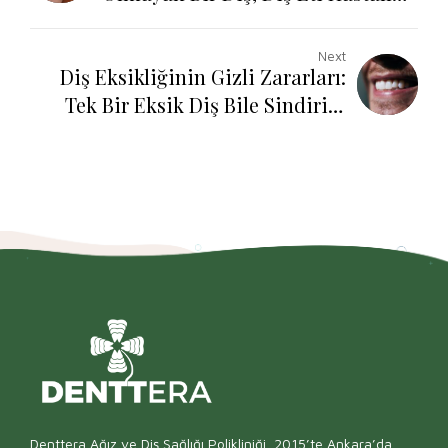
Yüzünden Nasıl Kaybedilir?
Next
Diş Eksikliğinin Gizli Zararları:
Tek Bir Eksik Diş Bile Sindirim
Sisteminizi Nasıl Etkiler?
Denttera Ağız ve Diş Sağlığı Polikliniği, 2015’te Ankara’da