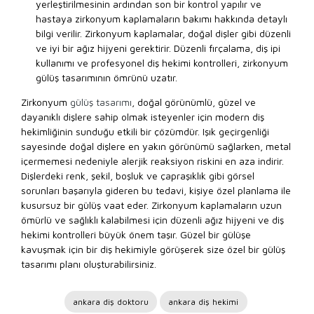
yerleştirilmesinin ardından son bir kontrol yapılır ve
hastaya zirkonyum kaplamaların bakımı hakkında detaylı
bilgi verilir. Zirkonyum kaplamalar, doğal dişler gibi düzenli
ve iyi bir ağız hijyeni gerektirir. Düzenli fırçalama, diş ipi
kullanımı ve profesyonel diş hekimi kontrolleri, zirkonyum
gülüş tasarımının ömrünü uzatır.
Zirkonyum
gülüş tasarımı
, doğal görünümlü, güzel ve
dayanıklı dişlere sahip olmak isteyenler için modern diş
hekimliğinin sunduğu etkili bir çözümdür. Işık geçirgenliği
sayesinde doğal dişlere en yakın görünümü sağlarken, metal
içermemesi nedeniyle alerjik reaksiyon riskini en aza indirir.
Dişlerdeki renk, şekil, boşluk ve çapraşıklık gibi görsel
sorunları başarıyla gideren bu tedavi, kişiye özel planlama ile
kusursuz bir gülüş vaat eder. Zirkonyum kaplamaların uzun
ömürlü ve sağlıklı kalabilmesi için düzenli ağız hijyeni ve diş
hekimi kontrolleri büyük önem taşır. Güzel bir gülüşe
kavuşmak için bir diş hekimiyle görüşerek size özel bir gülüş
tasarımı planı oluşturabilirsiniz.
ankara diş doktoru
ankara diş hekimi