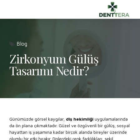
Blog
Zirkonyum Gülüş
Tasarımı Nedir?
Günümüzde görsel kaygılar,
diş hekimliği
uygulamalarında
da ön plana çıkmaktadır. Güzel ve özgüvenli bir gülüş, sosyal
hayattan iş yaşamına kadar birçok alanda bireyler üzerinde
olumlu bir etki bırakır. Dişlerdeki renk farklılıkları, şekil