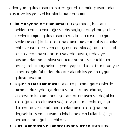
Zirkonyum gülüş tasarımı süreci genellikle birkaç aşamadan
oluşur ve kişiye özel bir planlama gerektirir:
İlk Muayene ve Planlama:
Bu aşamada, hastanın
beklentileri dinlenir, ağız ve diş sağlığı detaylı bir şekilde
incelenir. Dijital gülüş tasarım yazılımları (DSD – Digital
Smile Design) kullanılarak hastanın mevcut gülüşü analiz
edilir ve istenilen yeni gülüşün nasıl olacağına dair dijital
bir önizleme hazırlanır. Bu sayede hasta, tedaviye
başlamadan önce olası sonucu görebilir ve isteklerini
netleştirebilir. Diş hekimi, çene yapısı, dudak formu ve yüz
simetrisi gibi faktörleri dikkate alarak kişiye en uygun
gülüşü tasarlar.
Dişlerin Hazırlanması:
Tasarım planına göre dişlerde
minimal düzeyde aşındırma yapılır. Bu aşındırma,
zirkonyum kaplamanın dişe tam oturmasını ve doğal bir
kalınlığa sahip olmasını sağlar. Aşındırma miktarı, dişin
durumuna ve tasarlanan kaplamanın kalınlığına göre
değişebilir. İşlem sırasında lokal anestezi kullanıldığı için
herhangi bir ağrı hissedilmez.
Ölçü Alınması ve Laboratuvar Süreci:
Aşındırma