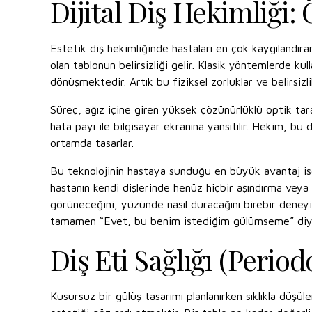
Dijital Diş Hekimliği
Estetik diş hekimliğinde hastaları en çok kaygılandıra
olan tablonun belirsizliği gelir. Klasik yöntemlerde ku
dönüşmektedir. Artık bu fiziksel zorluklar ve belirsizli
Süreç, ağız içine giren yüksek çözünürlüklü optik tarayı
hata payı ile bilgisayar ekranına yansıtılır. Hekim, bu
ortamda tasarlar.
Bu teknolojinin hastaya sunduğu en büyük avantaj ise “
hastanın kendi dişlerinde henüz hiçbir aşındırma veya 
görüneceğini, yüzünde nasıl duracağını birebir deneyimle
tamamen “Evet, bu benim istediğim gülümseme” diye
Diş Eti Sağlığı (Perio
Kusursuz bir gülüş tasarımı planlanırken sıklıkla düş