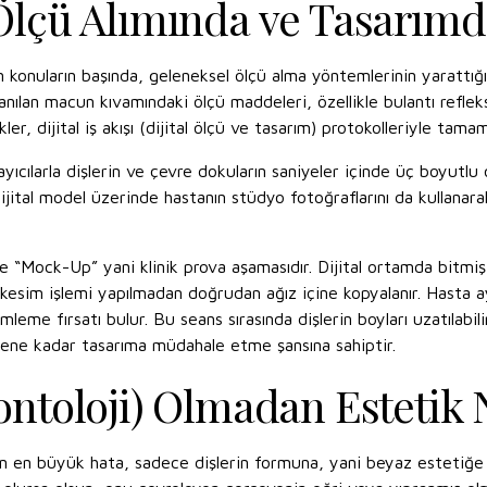
: Ölçü Alımında ve Tasarı
n konuların başında, geleneksel ölçü alma yöntemlerinin yarattığı
llanılan macun kıvamındaki ölçü maddeleri, özellikle bulantı reflek
kler, dijital iş akışı (dijital ölçü ve tasarım) protokolleriyle ta
cılarla dişlerin ve çevre dokuların saniyeler içinde üç boyutlu ola
 dijital model üzerinde hastanın stüdyo fotoğraflarını da kullana
Mock-Up” yani klinik prova aşamasıdır. Dijital ortamda bitmiş ol
kesim işlemi yapılmadan doğrudan ağız içine kopyalanır. Hasta ay
me fırsatı bulur. Bu seans sırasında dişlerin boyları uzatılabilir, 
ne kadar tasarıma müdahale etme şansına sahiptir.
dontoloji) Olmadan Estetik
ülen en büyük hata, sadece dişlerin formuna, yani beyaz estetiğe