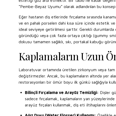
estetiği göz ardı etmektir. Bir tablo ne kadar değerl
“Pembe-Beyaz Uyumu” olarak adlandırılan bu konsept, 
Eğer hastanın diş etlerinde fırçalama sırasında kanama
ve en pahalı porselen dahi kısa süre içinde estetik v
ideal seviyeye getirilmesi şarttır. Gerekli durumlarda 
göründüğü veya çok fazla ortaya çıktığı (gummy smile) 
dokusu tamamen sağlıklı, sıkı, portakal kabuğu görün
Kaplamaların Uzun Öm
Laboratuvar ortamında üretilen zirkonyum veya tam se
değiştirmezler. Ancak, bu kaplamaların altında yer al
restorasyonları bir ömür boyu ilk günkü sağlığıyla kull
Bilinçli Fırçalama ve Arayüz Temizliği:
Dişler gü
sadece fırçalamak, kaplamaların yan yüzeylerinde
arayüz fırçaları kullanmak, diş eti iltihaplarını önl
Ağız Duşu (Water Flosser) Kullanımı:
Özellikle e