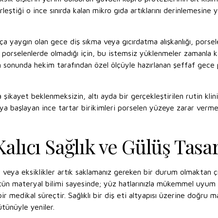
rleştiği o ince sınırda kalan mikro gıda artıklarını derinlemesine y
 yaygın olan gece diş sıkma veya gıcırdatma alışkanlığı, porse
porselenlerde olmadığı için, bu istemsiz yüklenmeler zamanla ka
 sonunda hekim tarafından özel ölçüyle hazırlanan şeffaf gece pl
şikayet beklenmeksizin, altı ayda bir gerçekleştirilen rutin klin
maya başlayan ince tartar birikimleri porselen yüzeye zarar verme
lıcı Sağlık ve Gülüş Tasa
 veya eksiklikler artık saklamanız gereken bir durum olmaktan ç
ve üstün materyal bilimi sayesinde; yüz hatlarınızla mükemmel uyu
 medikal süreçtir. Sağlıklı bir diş eti altyapısı üzerine doğru mat
ütünüyle yeniler.