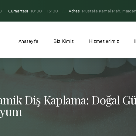
0
Adres
Mustafa Kemal Mah. Maidan 
Cumartesi
10:00 - 16:00
Anasayfa
Biz Kimiz
Hizmetlerimiz
mik Diş Kaplama: Doğal Gü
uyum