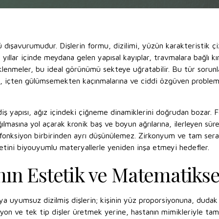
 dışavurumudur. Dişlerin formu, dizilimi, yüzün karakteristik çi
 yıllar içinde meydana gelen yapısal kayıplar, travmalara bağlı k
enklenmeler, bu ideal görünümü sekteye uğratabilir. Bu tür sorun
ına, içten gülümsemekten kaçınmalarına ve ciddi özgüven probleml
diş yapısı, ağız içindeki çiğneme dinamiklerini doğrudan bozar.
masına yol açarak kronik baş ve boyun ağrılarına, ilerleyen süreç
fonksiyon birbirinden ayrı düşünülemez. Zirkonyum ve tam seram
tini biyouyumlu materyallerle yeniden inşa etmeyi hedefler.
ın Estetik ve Matematiksel
 uyumsuz dizilmiş dişlerin; kişinin yüz proporsiyonuna, dudak ka
yon ve tek tip dişler üretmek yerine, hastanın mimikleriyle tam bi