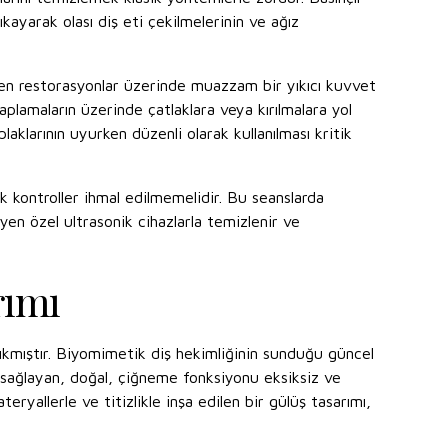
ıkayarak olası diş eti çekilmelerinin ve ağız
len restorasyonlar üzerinde muazzam bir yıkıcı kuvvet
plamaların üzerinde çatlaklara veya kırılmalara yol
aklarının uyurken düzenli olarak kullanılması kritik
ik kontroller ihmal edilmemelidir. Bu seanslarda
yen özel ultrasonik cihazlarla temizlenir ve
rımı
ıkmıştır. Biyomimetik diş hekimliğinin sunduğu güncel
m sağlayan, doğal, çiğneme fonksiyonu eksiksiz ve
eryallerle ve titizlikle inşa edilen bir gülüş tasarımı,