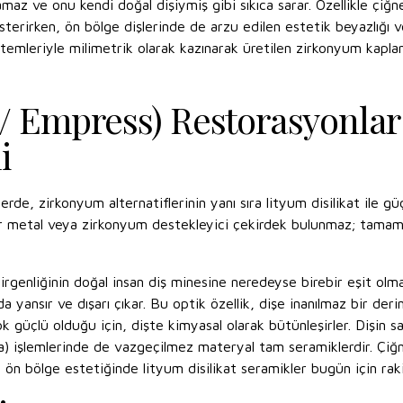
maz ve onu kendi doğal dişiymiş gibi sıkıca sarar. Özellikle çi
sterirken, ön bölge dişlerinde de arzu edilen estetik beyazlığı ve
temleriyle milimetrik olarak kazınarak üretilen zirkonyum kapl
 Empress) Restorasyonlar 
i
erde, zirkonyum alternatiflerinin yanı sıra lityum disilikat ile
ir metal veya zirkonyum destekleyici çekirdek bulunmaz; tamamen
irgenliğinin doğal insan diş minesine neredeyse birebir eşit olma
yansır ve dışarı çıkar. Bu optik özellik, dişe inanılmaz bir derinl
k güçlü olduğu için, dişte kimyasal olarak bütünleşirler. Dişin
na) işlemlerinde de vazgeçilmez materyal tam seramiklerdir. Ç
 bölge estetiğinde lityum disilikat seramikler bugün için raki