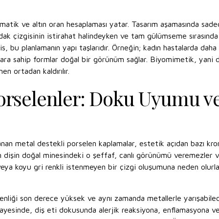
ematik ve altın oran hesaplaması yatar. Tasarım aşamasında sadece
 dudak çizgisinin istirahat halindeyken ve tam gülümseme sırasında
vis, bu planlamanın yapı taşlarıdır. Örneğin; kadın hastalarda daha
tlara sahip formlar doğal bir görünüm sağlar. Biyomimetik, yani d
n ortadan kaldırılır.
Porselenler: Doku Uyumu v
nan metal destekli porselen kaplamalar, estetik açıdan bazı kron
çin dişin doğal minesindeki o şeffaf, canlı görünümü veremezler 
eya koyu gri renkli istenmeyen bir çizgi oluşumuna neden olurla
nliği son derece yüksek ve aynı zamanda metallerle yarışabilec
yesinde, diş eti dokusunda alerjik reaksiyona, enflamasyona vey