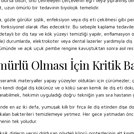
i olursa olsun, onu çevreleyen çerçevenin eğri veya yıpranmış olm
uzun ömürlü bir tedavinin biyolojik temelidir.
, gözle görülür şişlik, enfeksiyon veya diş eti çekilmesi gibi pe
e fonksiyonel olarak iflas edecektir. Bu sebeple kaplama tedavile
detaylı bir diş taşı ve kök yüzeyi temizliği yapılır, enflamasyon o
durumlarda, elektrokoter veya dental lazerler yardımıyla diş eti
ümünde ve açık uçuk pembe rengine kavuştuktan sonra asıl restor
ürlü Olması İçin Kritik B
ramik materyaller yapay yüzeyler oldukları için çürümezler; ça
an kendi doğal diş kökünüz ve o kökü saran kemik ile diş eti doku
anabilmek, hekimin uyguladığı doğru tekniğin yanı sıra hastanın gün
nde en az iki defa, yumuşak kıllı bir fırça ile diş etinden dişe d
 kalan bakterileri temizlemeye yetmez. Her gece yatmadan önce d
emenin tek yoludur.
ksik dişlerin yerini dolduran gövdeli köprü protezlerinin alt kısı