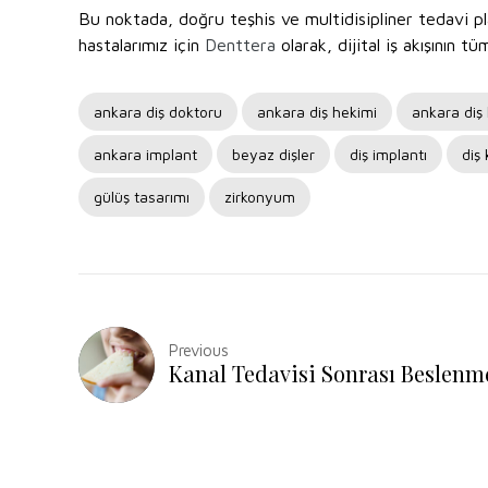
Bu noktada, doğru teşhis ve multidisipliner tedavi pl
hastalarımız için
Denttera
olarak, dijital iş akışının t
ankara diş doktoru
ankara diş hekimi
ankara diş k
ankara implant
beyaz dişler
diş implantı
diş
gülüş tasarımı
zirkonyum
Previous
Kanal Tedavisi Sonrası Beslenm