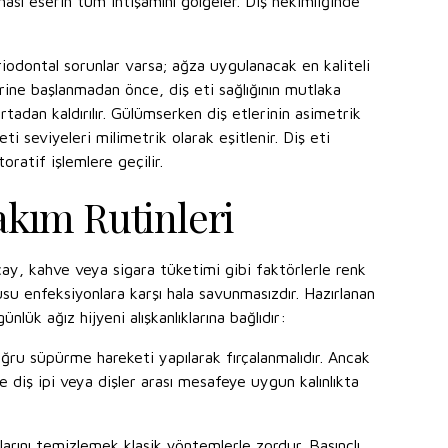
ası eserin tüm ihtişamını gölgeler. Diş hekimliğinde
riodontal sorunlar varsa; ağza uygulanacak en kaliteli
rine başlanmadan önce, diş eti sağlığının mutlaka
rtadan kaldırılır. Gülümserken diş etlerinin asimetrik
 seviyeleri milimetrik olarak eşitlenir. Diş eti
atif işlemlere geçilir.
akım Rutinleri
y, kahve veya sigara tüketimi gibi faktörlerle renk
su enfeksiyonlara karşı hala savunmasızdır. Hazırlanan
lük ağız hijyeni alışkanlıklarına bağlıdır:
oğru süpürme hareketi yapılarak fırçalanmalıdır. Ancak
iş ipi veya dişler arası mesafeye uygun kalınlıkta
mlarını temizlemek klasik yöntemlerle zordur. Basınçlı