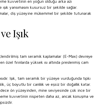
ğneme kuvvetinin en yoğun olduğu arka azı
 ışık yansımasını kusursuz bir şekilde sağlar.
amalar, diş yüzeyine mükemmel bir şekilde tutunarak
ve Işık
 güçlendirilmiş tam seramik kaplamalar (E-Max) devreye
 özel fırınlarda yüksek ısı altında preslenmiş cam
sıdır. Işık, tam seramik bir yüzeye vurduğunda tıpkı
ik, üç boyutlu bir canlılık ve eşsiz bir doğallık katar.
 sadece ön yüzeyinden, mine seviyesinde çok ince bir
iğneme kuvvetinin nispeten daha az, ancak konuşma ve
psizdir.