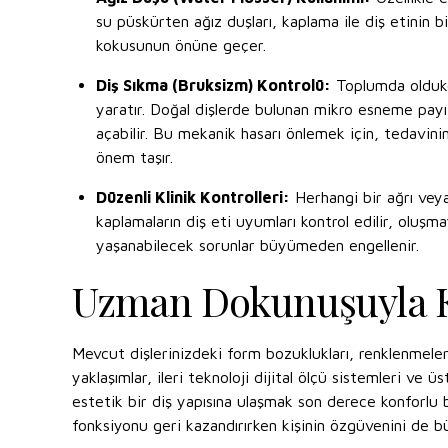
su püskürten ağız duşları, kaplama ile diş etinin bi
kokusunun önüne geçer.
Diş Sıkma (Bruksizm) Kontrolü:
Toplumda oldukça
yaratır. Doğal dişlerde bulunan mikro esneme payı 
açabilir. Bu mekanik hasarı önlemek için, tedavinin
önem taşır.
Düzenli Klinik Kontrolleri:
Herhangi bir ağrı veya 
kaplamaların diş eti uyumları kontrol edilir, oluş
yaşanabilecek sorunlar büyümeden engellenir.
Uzman Dokunuşuyla Ka
Mevcut dişlerinizdeki form bozuklukları, renklenmeler
yaklaşımlar, ileri teknoloji dijital ölçü sistemleri 
estetik bir diş yapısına ulaşmak son derece konforlu bir
fonksiyonu geri kazandırırken kişinin özgüvenini de b