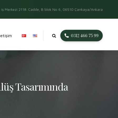
iş Merkezi 2118. Cadde, B blok No:6, 06510 Çankaya/Ankara
0312 466 75 99
İletişim
lüş Tasarımında