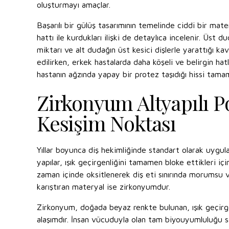
oluşturmayı amaçlar.
Başarılı bir gülüş tasarımının temelinde ciddi bir mat
hattı ile kurdukları ilişki de detaylıca incelenir. Üst
miktarı ve alt dudağın üst kesici dişlerle yarattığı ka
edilirken, erkek hastalarda daha köşeli ve belirgin ha
hastanın ağzında yapay bir protez taşıdığı hissi tamame
Zirkonyum Altyapılı 
Kesişim Noktası
Yıllar boyunca diş hekimliğinde standart olarak uygula
yapılar, ışık geçirgenliğini tamamen bloke ettikleri i
zaman içinde oksitlenerek diş eti sınırında morumsu v
karıştıran materyal ise zirkonyumdur.
Zirkonyum, doğada beyaz renkte bulunan, ışık geçirge
alaşımdır. İnsan vücuduyla olan tam biyouyumluluğu sa