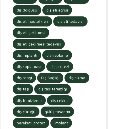
diş dolgusu
diş eti ağrısı
diş eti hastalıkları
diş eti tedavisi
diş eti çekilmesi
diş eti çekilmesi tedavisi
diş implantı
diş kaplama
diş kaplaması
diş protezi
diş rengi
Diş Sağlığı
diş sıkma
diş taşı
diş taşı temizliği
diş temizleme
diş çekimi
diş çürüğü
gülüş tasarımı
hareketli protez
implant