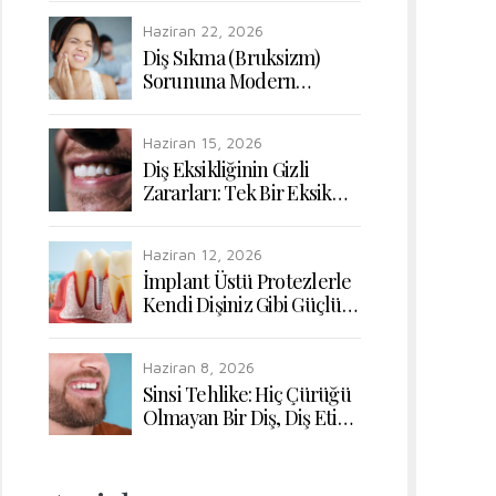
Uyumunun Yeniden
Haziran 22, 2026
Kazanılması
Diş Sıkma (Bruksizm)
Sorununa Modern
Dokunuşlar: Çiğneme
Kaslarının Rahatlatılması
Haziran 15, 2026
Diş Eksikliğinin Gizli
Zararları: Tek Bir Eksik
Diş Bile Sindirim
Sisteminizi Nasıl Etkiler?
Haziran 12, 2026
İmplant Üstü Protezlerle
Kendi Dişiniz Gibi Güçlü
ve Doğal Çiğneme
Konforu
Haziran 8, 2026
Sinsi Tehlike: Hiç Çürüğü
Olmayan Bir Diş, Diş Eti
Hastalığı Yüzünden Nasıl
Kaybedilir?