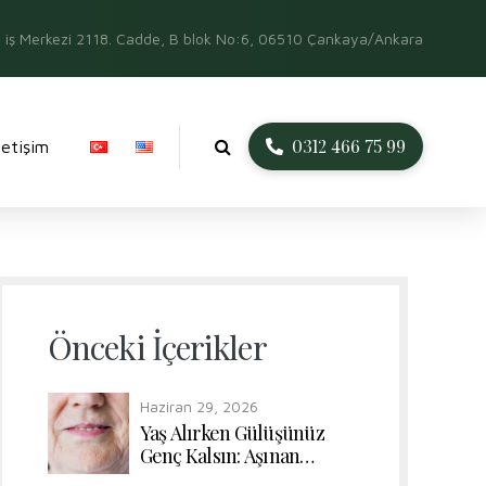
iş Merkezi 2118. Cadde, B blok No:6, 06510 Çankaya/Ankara
0312 466 75 99
İletişim
Önceki İçerikler
Haziran 29, 2026
Yaş Alırken Gülüşünüz
Genç Kalsın: Aşınan
Dişlerde Form ve Renk