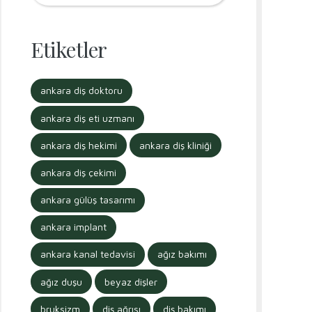
Etiketler
ankara diş doktoru
ankara diş eti uzmanı
ankara diş hekimi
ankara diş kliniği
ankara diş çekimi
ankara gülüş tasarımı
ankara implant
ankara kanal tedavisi
ağız bakımı
ağız duşu
beyaz dişler
bruksizm
diş ağrısı
diş bakımı