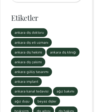
Etiketler
ankara diş doktoru
ankara diş eti uzmanı
ankara diş hekimi
ankara diş kliniği
ankara diş çekimi
ankara gülüş tasarımı
ankara implant
ankara kanal tedavisi
ağız bakımı
ağız duşu
beyaz dişler
bruksizm
diş ağrısı
diş bakımı