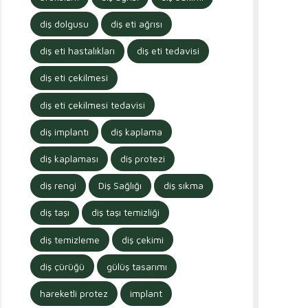
diş dolgusu
diş eti ağrısı
diş eti hastalıkları
diş eti tedavisi
diş eti çekilmesi
diş eti çekilmesi tedavisi
diş implantı
diş kaplama
diş kaplaması
diş protezi
diş rengi
Diş Sağlığı
diş sıkma
diş taşı
diş taşı temizliği
diş temizleme
diş çekimi
diş çürüğü
gülüş tasarımı
hareketli protez
implant