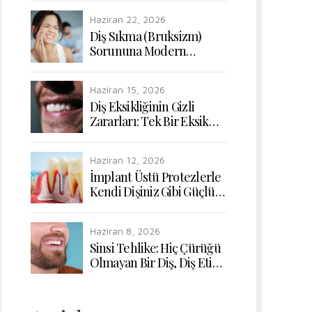
Uyumunun Yeniden
Haziran 22, 2026
Kazanılması
Diş Sıkma (Bruksizm)
Sorununa Modern
Dokunuşlar: Çiğneme
Kaslarının Rahatlatılması
Haziran 15, 2026
Diş Eksikliğinin Gizli
Zararları: Tek Bir Eksik
Diş Bile Sindirim
Sisteminizi Nasıl Etkiler?
Haziran 12, 2026
İmplant Üstü Protezlerle
Kendi Dişiniz Gibi Güçlü
ve Doğal Çiğneme
Konforu
Haziran 8, 2026
Sinsi Tehlike: Hiç Çürüğü
Olmayan Bir Diş, Diş Eti
Hastalığı Yüzünden Nasıl
Kaybedilir?