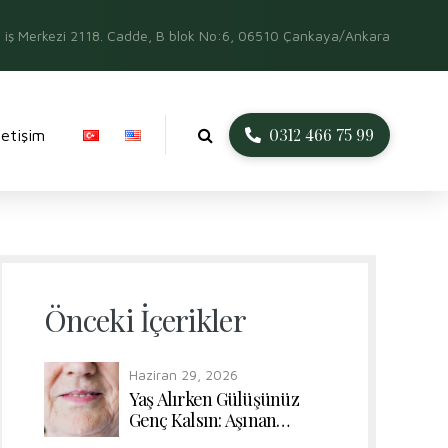
iş Merkezi 2118. Cadde, B blok No:6, 06510 Çankaya/Ankara
0312 466 75 99
İletişim
Önceki İçerikler
Haziran 29, 2026
Yaş Alırken Gülüşünüz
Genç Kalsın: Aşınan
Dişlerde Form ve Renk