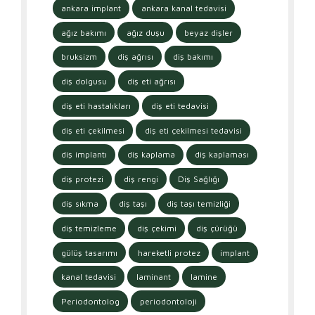
ankara implant
ankara kanal tedavisi
ağız bakımı
ağız duşu
beyaz dişler
bruksizm
diş ağrısı
diş bakımı
diş dolgusu
diş eti ağrısı
diş eti hastalıkları
diş eti tedavisi
diş eti çekilmesi
diş eti çekilmesi tedavisi
diş implantı
diş kaplama
diş kaplaması
diş protezi
diş rengi
Diş Sağlığı
diş sıkma
diş taşı
diş taşı temizliği
diş temizleme
diş çekimi
diş çürüğü
gülüş tasarımı
hareketli protez
implant
kanal tedavisi
laminant
lamine
Periodontolog
periodontoloji