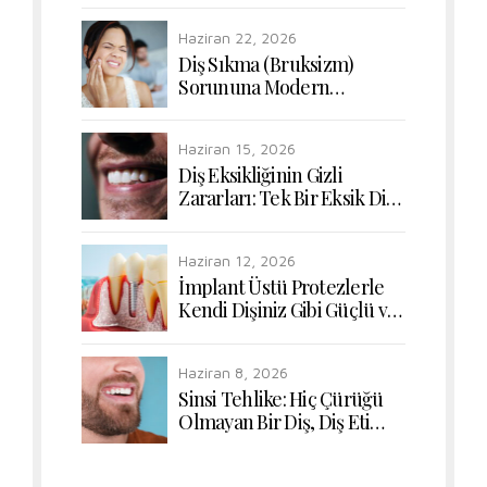
Uyumunun Yeniden
Haziran 22, 2026
Kazanılması
Diş Sıkma (Bruksizm)
Sorununa Modern
Dokunuşlar: Çiğneme
Kaslarının Rahatlatılması
Haziran 15, 2026
Diş Eksikliğinin Gizli
Zararları: Tek Bir Eksik Diş
Bile Sindirim Sisteminizi
Nasıl Etkiler?
Haziran 12, 2026
İmplant Üstü Protezlerle
Kendi Dişiniz Gibi Güçlü ve
Doğal Çiğneme Konforu
Haziran 8, 2026
Sinsi Tehlike: Hiç Çürüğü
Olmayan Bir Diş, Diş Eti
Hastalığı Yüzünden Nasıl
Kaybedilir?