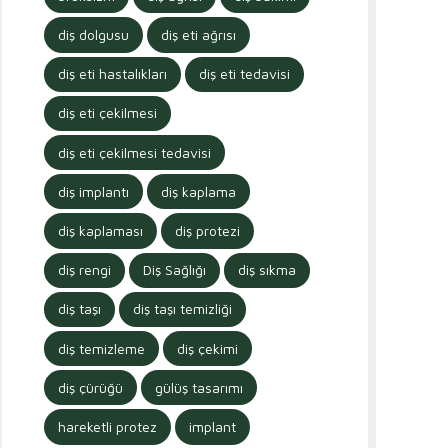
diş dolgusu
diş eti ağrısı
diş eti hastalıkları
diş eti tedavisi
diş eti çekilmesi
diş eti çekilmesi tedavisi
diş implantı
diş kaplama
diş kaplaması
diş protezi
diş rengi
Diş Sağlığı
diş sıkma
diş taşı
diş taşı temizliği
diş temizleme
diş çekimi
diş çürüğü
gülüş tasarımı
hareketli protez
implant