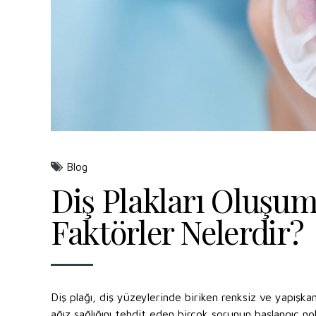
Blog
Diş Plakları Oluşu
Faktörler Nelerdir?
Diş plağı, diş yüzeylerinde biriken renksiz ve yapışka
ağız sağlığını tehdit eden birçok sorunun başlangıç nokt