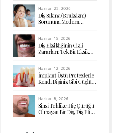
Uyumunun Yeniden
Haziran 22, 2026
Kazanılması
Diş Sıkma (Bruksizm)
Sorununa Modern
Dokunuşlar: Çiğneme
Kaslarının Rahatlatılması
Haziran 15, 2026
Diş Eksikliğinin Gizli
Zararları: Tek Bir Eksik
Diş Bile Sindirim
Sisteminizi Nasıl Etkiler?
Haziran 12, 2026
İmplant Üstü Protezlerle
Kendi Dişiniz Gibi Güçlü
ve Doğal Çiğneme
Konforu
Haziran 8, 2026
Sinsi Tehlike: Hiç Çürüğü
Olmayan Bir Diş, Diş Eti
Hastalığı Yüzünden Nasıl
Kaybedilir?