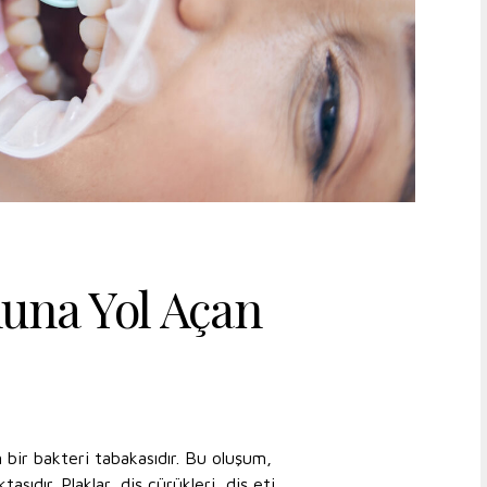
muna Yol Açan
n bir bakteri tabakasıdır. Bu oluşum,
asıdır. Plaklar, diş çürükleri, diş eti