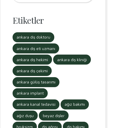
Etiketler
ankara diş doktoru
ankara diş eti uzmanı
ankara diş hekimi
ankara diş kliniği
ankara diş çekimi
ankara gülüş tasarımı
ankara implant
ankara kanal tedavisi
ağız bakımı
ağız duşu
beyaz dişler
bruksizm
diş ağrısı
diş bakımı