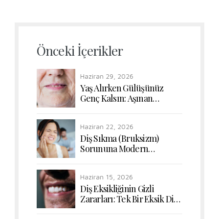
Önceki İçerikler
Haziran 29, 2026
Yaş Alırken Gülüşünüz
Genç Kalsın: Aşınan
Dişlerde Form ve Renk
Uyumunun Yeniden
Haziran 22, 2026
Kazanılması
Diş Sıkma (Bruksizm)
Sorununa Modern
Dokunuşlar: Çiğneme
Kaslarının Rahatlatılması
Haziran 15, 2026
Diş Eksikliğinin Gizli
Zararları: Tek Bir Eksik Diş
Bile Sindirim Sisteminizi