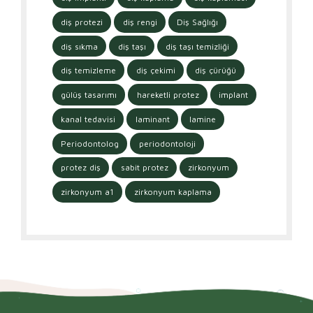
diş protezi
diş rengi
Diş Sağlığı
diş sıkma
diş taşı
diş taşı temizliği
diş temizleme
diş çekimi
diş çürüğü
gülüş tasarımı
hareketli protez
implant
kanal tedavisi
laminant
lamine
Periodontolog
periodontoloji
protez diş
sabit protez
zirkonyum
zirkonyum a1
zirkonyum kaplama