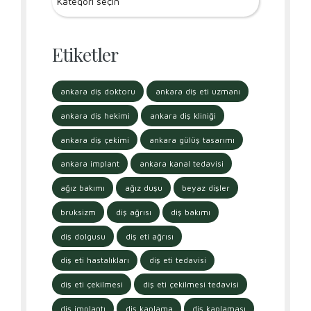
Etiketler
ankara diş doktoru
ankara diş eti uzmanı
ankara diş hekimi
ankara diş kliniği
ankara diş çekimi
ankara gülüş tasarımı
ankara implant
ankara kanal tedavisi
ağız bakımı
ağız duşu
beyaz dişler
bruksizm
diş ağrısı
diş bakımı
diş dolgusu
diş eti ağrısı
diş eti hastalıkları
diş eti tedavisi
diş eti çekilmesi
diş eti çekilmesi tedavisi
diş implantı
diş kaplama
diş kaplaması