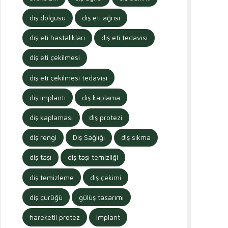
diş dolgusu
diş eti ağrısı
diş eti hastalıkları
diş eti tedavisi
diş eti çekilmesi
diş eti çekilmesi tedavisi
diş implantı
diş kaplama
diş kaplaması
diş protezi
diş rengi
Diş Sağlığı
diş sıkma
diş taşı
diş taşı temizliği
diş temizleme
diş çekimi
diş çürüğü
gülüş tasarımı
hareketli protez
implant