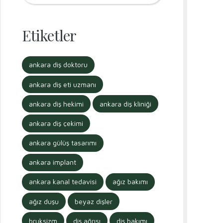
Etiketler
ankara diş doktoru
ankara diş eti uzmanı
ankara diş hekimi
ankara diş kliniği
ankara diş çekimi
ankara gülüş tasarımı
ankara implant
ankara kanal tedavisi
ağız bakımı
ağız duşu
beyaz dişler
bruksizm
diş ağrısı
diş bakımı