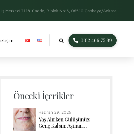
iş Merkezi 2118. Cadde, B blok No:6, 06510 Çankaya/Ankara
0312 466 75 99
İletişim
Önceki İçerikler
Haziran 29, 2026
Yaş Alırken Gülüşünüz
Genç Kalsın: Aşınan
Dişlerde Form ve Renk