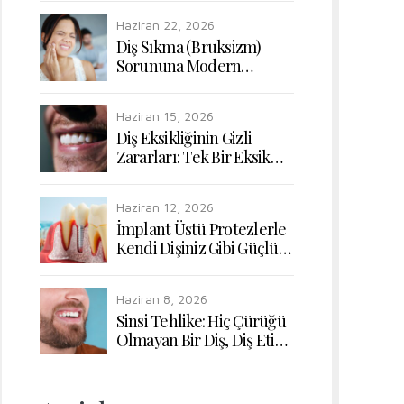
Uyumunun Yeniden
Haziran 22, 2026
Kazanılması
Diş Sıkma (Bruksizm)
Sorununa Modern
Dokunuşlar: Çiğneme
Kaslarının Rahatlatılması
Haziran 15, 2026
Diş Eksikliğinin Gizli
Zararları: Tek Bir Eksik
Diş Bile Sindirim
Sisteminizi Nasıl Etkiler?
Haziran 12, 2026
İmplant Üstü Protezlerle
Kendi Dişiniz Gibi Güçlü
ve Doğal Çiğneme
Konforu
Haziran 8, 2026
Sinsi Tehlike: Hiç Çürüğü
Olmayan Bir Diş, Diş Eti
Hastalığı Yüzünden Nasıl
Kaybedilir?