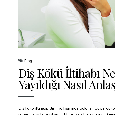
Blog
Diş Kökü İltihabı N
Yayıldığı Nasıl Anlaş
Diş kökü iltihabı, dişin iç kısmında bulunan pulpa do
olmasıyla ortaya çıkan ciddi bir sağlık sorunudur. Gen