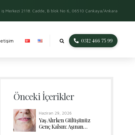
iş Merkezi 2118. Cadde, B blok No:6, 06510 Çankaya/Ankara
0312 466 75 99
İletişim
Önceki İçerikler
Haziran 29, 2026
Yaş Alırken Gülüşünüz
Genç Kalsın: Aşınan
Dişlerde Form ve Renk