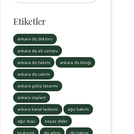
Etiketler
ankara diş doktoru
ankara diş eti uzmanı
ankara diş hekimi
ankara diş kliniği
ankara diş çekimi
ankara gülüş tasarımı
ankara implant
ankara kanal tedavisi
ağız bakımı
ağız duşu
beyaz dişler
bruksizm
diş ağrısı
diş bakımı