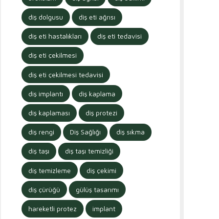
diş dolgusu
diş eti ağrısı
diş eti hastalıkları
diş eti tedavisi
diş eti çekilmesi
diş eti çekilmesi tedavisi
diş implantı
diş kaplama
diş kaplaması
diş protezi
diş rengi
Diş Sağlığı
diş sıkma
diş taşı
diş taşı temizliği
diş temizleme
diş çekimi
diş çürüğü
gülüş tasarımı
hareketli protez
implant