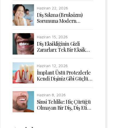
Uyumunun Yeniden
Haziran 22, 2026
Kazanılması
Diş Sıkma (Bruksizm)
Sorununa Modern
Dokunuşlar: Çiğneme
Kaslarının Rahatlatılması
Haziran 15, 2026
Diş Eksikliğinin Gizli
Zararları: Tek Bir Eksik
Diş Bile Sindirim
Sisteminizi Nasıl Etkiler?
Haziran 12, 2026
İmplant Üstü Protezlerle
Kendi Dişiniz Gibi Güçlü
ve Doğal Çiğneme
Konforu
Haziran 8, 2026
Sinsi Tehlike: Hiç Çürüğü
Olmayan Bir Diş, Diş Eti
Hastalığı Yüzünden Nasıl
Kaybedilir?