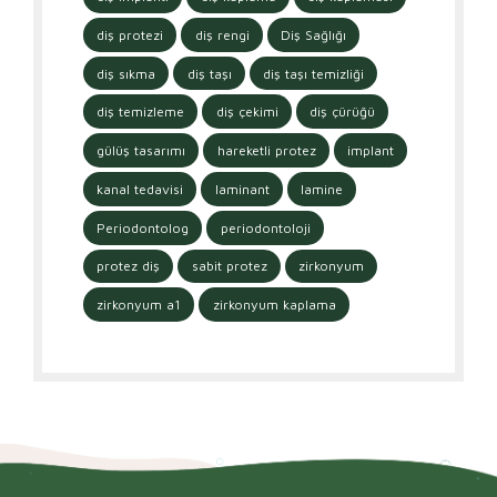
diş protezi
diş rengi
Diş Sağlığı
diş sıkma
diş taşı
diş taşı temizliği
diş temizleme
diş çekimi
diş çürüğü
gülüş tasarımı
hareketli protez
implant
kanal tedavisi
laminant
lamine
Periodontolog
periodontoloji
protez diş
sabit protez
zirkonyum
zirkonyum a1
zirkonyum kaplama