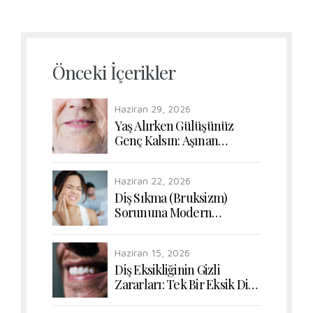
Önceki İçerikler
Haziran 29, 2026
Yaş Alırken Gülüşünüz
Genç Kalsın: Aşınan
Dişlerde Form ve Renk
Uyumunun Yeniden
Haziran 22, 2026
Kazanılması
Diş Sıkma (Bruksizm)
Sorununa Modern
Dokunuşlar: Çiğneme
Kaslarının Rahatlatılması
Haziran 15, 2026
Diş Eksikliğinin Gizli
Zararları: Tek Bir Eksik Diş
Bile Sindirim Sisteminizi