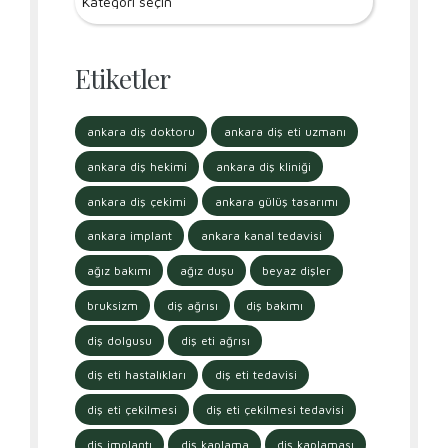
Etiketler
ankara diş doktoru
ankara diş eti uzmanı
ankara diş hekimi
ankara diş kliniği
ankara diş çekimi
ankara gülüş tasarımı
ankara implant
ankara kanal tedavisi
ağız bakımı
ağız duşu
beyaz dişler
bruksizm
diş ağrısı
diş bakımı
diş dolgusu
diş eti ağrısı
diş eti hastalıkları
diş eti tedavisi
diş eti çekilmesi
diş eti çekilmesi tedavisi
diş implantı
diş kaplama
diş kaplaması