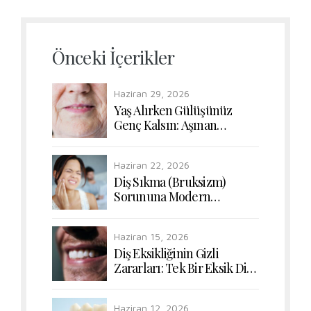
Önceki İçerikler
Haziran 29, 2026
Yaş Alırken Gülüşünüz
Genç Kalsın: Aşınan
Dişlerde Form ve Renk
Uyumunun Yeniden
Haziran 22, 2026
Kazanılması
Diş Sıkma (Bruksizm)
Sorununa Modern
Dokunuşlar: Çiğneme
Kaslarının Rahatlatılması
Haziran 15, 2026
Diş Eksikliğinin Gizli
Zararları: Tek Bir Eksik Diş
Bile Sindirim Sisteminizi
Nasıl Etkiler?
Haziran 12, 2026