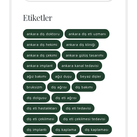
Etiketler
ankara diş doktoru
ankara diş eti uzmanı
ankara diş hekimi
ankara diş kliniği
ankara diş çekimi
ankara gülüş tasarımı
ankara implant
ankara kanal tedavisi
ağız bakımı
ağız duşu
beyaz dişler
bruksizm
diş ağrısı
diş bakımı
diş dolgusu
diş eti ağrısı
diş eti hastalıkları
diş eti tedavisi
diş eti çekilmesi
diş eti çekilmesi tedavisi
diş implantı
diş kaplama
diş kaplaması