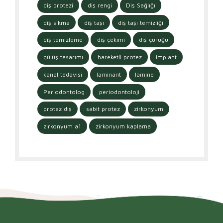
diş protezi
diş rengi
Diş Sağlığı
diş sıkma
diş taşı
diş taşı temizliği
diş temizleme
diş çekimi
diş çürüğü
gülüş tasarımı
hareketli protez
implant
kanal tedavisi
laminant
lamine
Periodontolog
periodontoloji
protez diş
sabit protez
zirkonyum
zirkonyum a1
zirkonyum kaplama